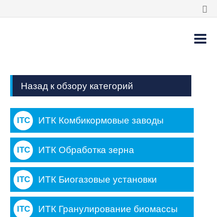
Назад к обзору категорий
ИТК Комбикормовые заводы
ИТК Обработка зерна
ИТК Биогазовые установки
ИТК Гранулирование биомассы