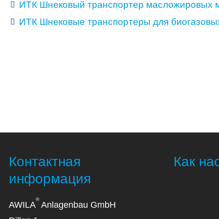
ИТК Шнековый транспортер масложировых 
ИТК Шнековые транспортеры для биогазовы
Контактная
Как на
информация
®
AWILA
Anlagenbau GmbH