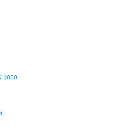
K 1000
и