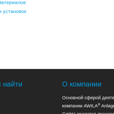
материалов
х установок
с найти
О компании
Основной сферой деяте
®
компании AWILA
Anlag