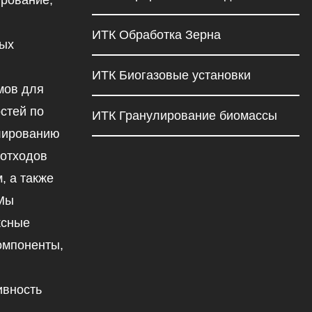
рование,
ИТК Обработка Зерна
ных
ИТК Биогазовые установки
мов для
стей по
ИТК Гранулирование биомассы
улированию
 отходов
, а также
 Мы
ксные
омпоненты,
ивность