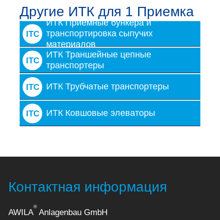
Другие ИТК для 1 Приемка
ИТК Приемные бункера и
транспортировка сыпучих
ITC
материалов
ИТК Траншейные цепные
ITC
транспортеры
ИТК Трубчатые транспортеры
ITC
ИТК Ковшовые элеваторы
ITC
Контактная информация
®
AWILA
Anlagenbau GmbH