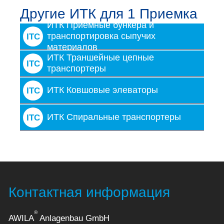
Другие ИТК для 1 Приемка
ИТК Приемные бункера и
транспортировка сыпучих
ITC
материалов
ИТК Траншейные цепные
ITC
транспортеры
ИТК Ковшовые элеваторы
ITC
ИТК Спиральные транспортеры
ITC
Контактная информация
®
AWILA
Anlagenbau GmbH