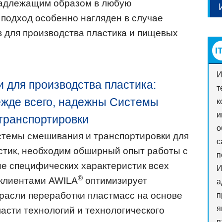
надлежащим образом в любую
 подход особенно нагляден в случае
в для производства пластика и пищевых
И
 для производства пластика:
т
ежде всего, надежны Системы
к
и
транспортировки
о
стемы смешивания и транспортировки для
с
стик, необходим обширный опыт работы с
п
е специфических характеристик всех
И
®
 клиентами AWILA
оптимизирует
а
расли переработки пластмасс на основе
п
я
ласти технологий и технологического
п