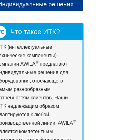
Индивидуальные решения
Что такое ИТК?
ТК (интеллектуальные
ехнические компоненты)
®
омпании AWILA
предлагают
ндивидуальные решения для
борудования, отвечающего
амым разнообразным
отребностям клиентов. Наши
ТК надлежащим образом
даптируются к любой
®
роизводственной линии. AWILA
вляется компетентным
артнером, который предлагает