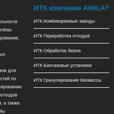
®
ИТК компании AWILA
ИТК Комбикормовые заводы
льности
enbau
ИТК Переработка отходов
рование,
ИТК Обработка Зерна
ных
ИТК Биогазовые установки
мов для
стей по
ИТК Гранулирование биомассы
улированию
 отходов
, а также
 Мы