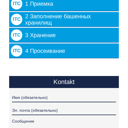
1 Приемка
ITC
2 Заполнение башенных
ITC
хранилищ
3 Хранение
ITC
4 Просеивание
ITC
Kontakt