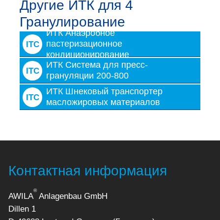
Другие ИТК для 4
Гранулирование
ИТК Анаэробное
пастеризационное
ITC
кондиционирование
ИТК Система для пресс-
ITC
грануляции 200-800
ИТК Шнековый транспортер
ITC
масложировых материалов
Контактная информация
®
AWILA
Anlagenbau GmbH
Dillen 1