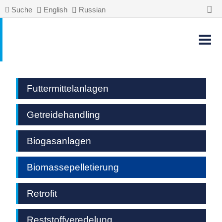
Suche
English
Russian
Futtermittelanlagen
Getreidehandling
Biogasanlagen
Biomassepelletierung
Retrofit
Reststoffveredelung