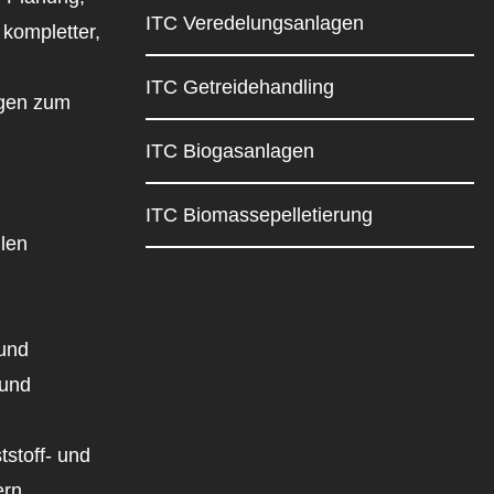
ITC Veredelungsanlagen
kompletter,
ITC Getreidehandling
agen zum
ITC Biogasanlagen
ITC Biomassepelletierung
llen
 und
 und
tstoff- und
ern.