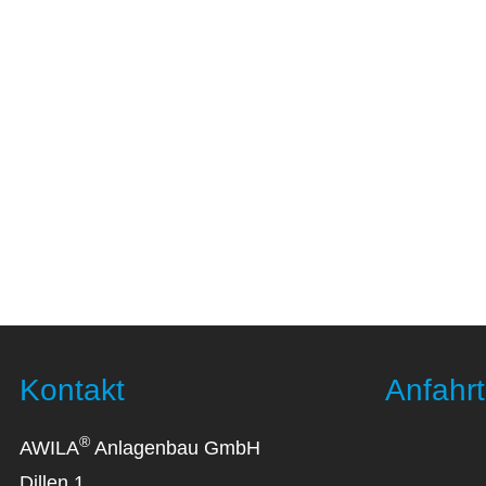
Kontakt
Anfahrt
®
AWILA
Anlagenbau GmbH
Dillen 1