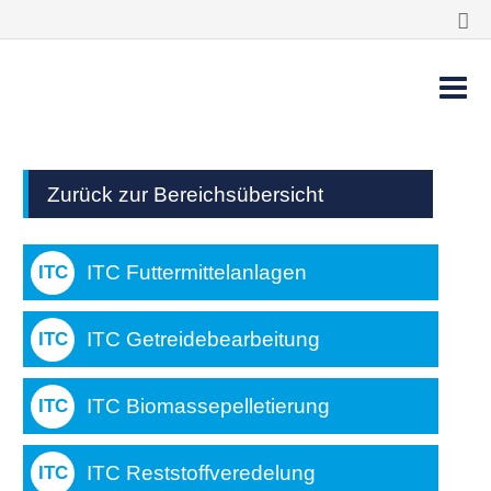
Zurück zur Bereichsübersicht
ITC Futtermittelanlagen
ITC Getreidebearbeitung
ITC Biomassepelletierung
ITC Reststoffveredelung