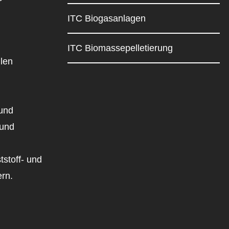
ITC Biogasanlagen
ITC Biomassepelletierung
llen
 und
 und
tstoff- und
ern.