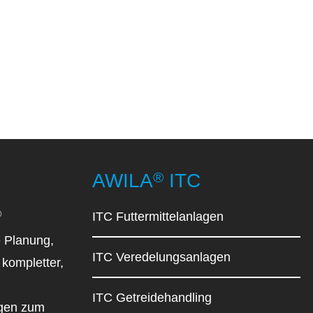
®
AWILA
ITC
®
ITC Futtermittelanlagen
 Planung,
ITC Veredelungsanlagen
kompletter,
ITC Getreidehandling
agen zum