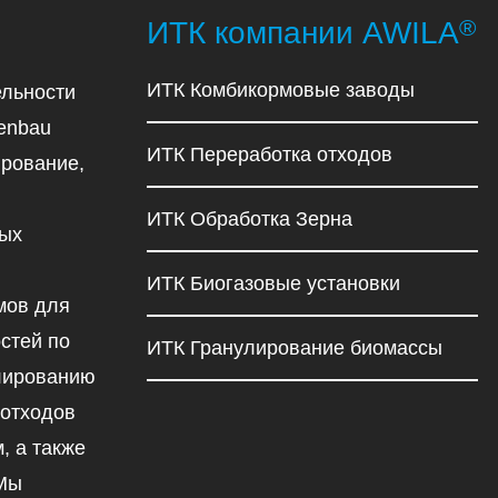
®
ИТК компании AWILA
ИТК Комбикормовые заводы
льности
enbau
ИТК Переработка отходов
рование,
ИТК Обработка Зерна
ных
ИТК Биогазовые установки
мов для
стей по
ИТК Гранулирование биомассы
улированию
 отходов
, а также
 Мы