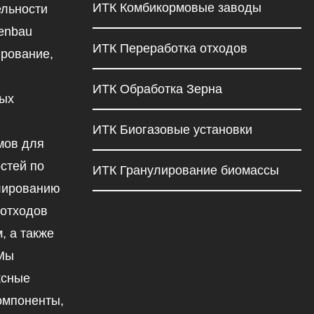
ИТК Комбикормовые заводы
льности
enbau
ИТК Переработка отходов
рование,
ИТК Обработка Зерна
ных
ИТК Биогазовые установки
мов для
стей по
ИТК Гранулирование биомассы
улированию
 отходов
, а также
 Мы
ксные
омпоненты,