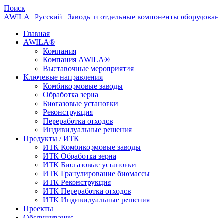
Поиск
AWILA | Русский | Заводы и отдельные компоненты оборудова
Главная
AWILA
®
Компания
Компания AWILA
®
Выставочные мероприятия
Ключевые направления
Комбикормовые заводы
Обработка зерна
Биогазовые установки
Реконструкция
Переработка отходов
Индивидуальные решения
Продукты / ИТК
ИТК Комбикормовые заводы
ИТК Обработка зерна
ИТК Биогазовые установки
ИТК Гранулирование биомассы
ИТК Реконструкция
ИТК Переработка отходов
ИТК Индивидуальные решения
Проекты
Обслуживание