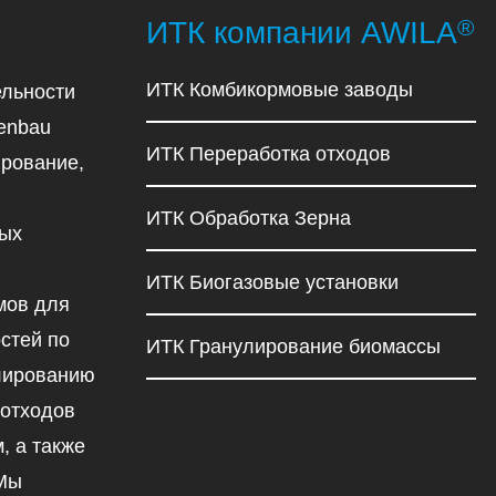
®
ИТК компании AWILA
ИТК Комбикормовые заводы
льности
enbau
ИТК Переработка отходов
рование,
ИТК Обработка Зерна
ных
ИТК Биогазовые установки
мов для
стей по
ИТК Гранулирование биомассы
улированию
 отходов
, а также
 Мы