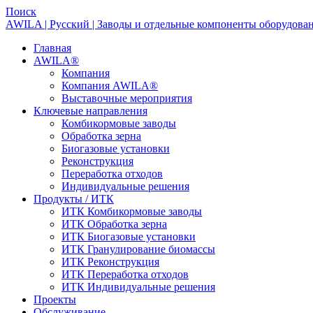
Поиск
AWILA | Русский | Заводы и отдельные компоненты оборудова
Главная
AWILA
®
Компания
Компания AWILA
®
Выставочные мероприятия
Ключевые направления
Комбикормовые заводы
Обработка зерна
Биогазовые установки
Реконструкция
Переработка отходов
Индивидуальные решения
Продукты / ИТК
ИТК Комбикормовые заводы
ИТК Обработка зерна
ИТК Биогазовые установки
ИТК Гранулирование биомассы
ИТК Реконструкция
ИТК Переработка отходов
ИТК Индивидуальные решения
Проекты
Обслуживание