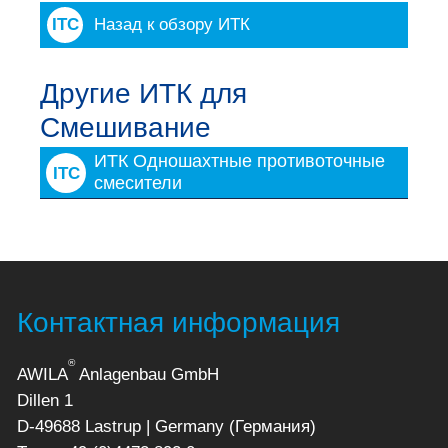
Назад к обзору ИТК
Другие ИТК для
Смешивание
ИТК Одношахтные противоточные
ITC
смесители
Контактная информация
®
AWILA
Anlagenbau GmbH
Dillen 1
D-49688 Lastrup | Germany (Германия)