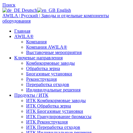
Поиск
Deutsch
English
AWILA | Русский | Заводы и отдельные компоненты
оборудования
Главная
AWILA
®
Компания
Компания AWILA
®
Выставочные мероприятия
Ключевые направления
Комбикормовые заводы
Обработка зерна
Биогазовые установки
Реконструкция
Переработка отходов
Индивидуальные решения
Продукты / ИТК
ИТК Комбикормовые заводы
ИТК Обработка зерна
ИТК Биогазовые установки
ИТК Гранулирование биомассы
ИТК Реконструкция
ИТК Переработка отходов
ИТК Индивидуальные решения