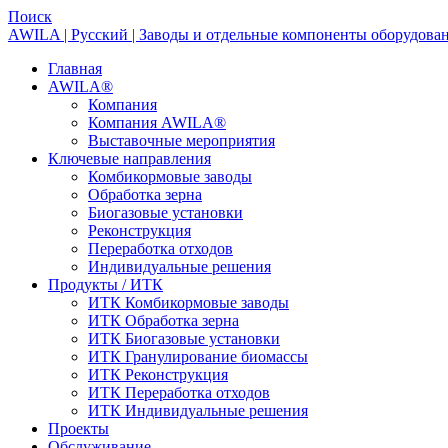
Поиск
AWILA | Русский | Заводы и отдельные компоненты оборудова
Главная
AWILA
®
Компания
Компания AWILA
®
Выставочные мероприятия
Ключевые направления
Комбикормовые заводы
Обработка зерна
Биогазовые установки
Реконструкция
Переработка отходов
Индивидуальные решения
Продукты / ИТК
ИТК Комбикормовые заводы
ИТК Обработка зерна
ИТК Биогазовые установки
ИТК Гранулирование биомассы
ИТК Реконструкция
ИТК Переработка отходов
ИТК Индивидуальные решения
Проекты
Обслуживание