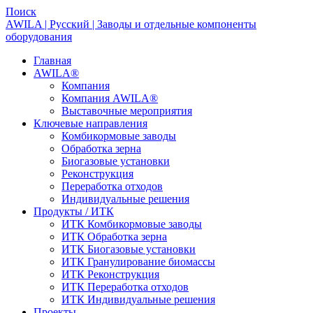
Поиск
AWILA | Русский | Заводы и отдельные компоненты
оборудования
Главная
AWILA
®
Компания
Компания AWILA
®
Выставочные мероприятия
Ключевые направления
Комбикормовые заводы
Обработка зерна
Биогазовые установки
Реконструкция
Переработка отходов
Индивидуальные решения
Продукты / ИТК
ИТК Комбикормовые заводы
ИТК Обработка зерна
ИТК Биогазовые установки
ИТК Гранулирование биомассы
ИТК Реконструкция
ИТК Переработка отходов
ИТК Индивидуальные решения
Проекты