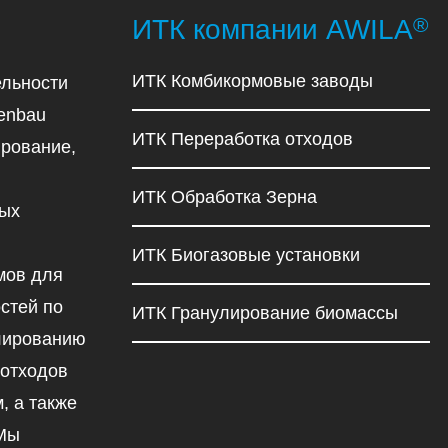
®
ИТК компании AWILA
ИТК Комбикормовые заводы
льности
enbau
ИТК Переработка отходов
рование,
ИТК Обработка Зерна
ных
ИТК Биогазовые установки
мов для
стей по
ИТК Гранулирование биомассы
улированию
 отходов
, а также
 Мы