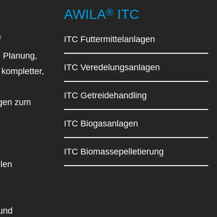
®
AWILA
ITC
®
ITC Futtermittelanlagen
 Planung,
ITC Veredelungsanlagen
kompletter,
ITC Getreidehandling
agen zum
ITC Biogasanlagen
ITC Biomassepelletierung
llen
 und