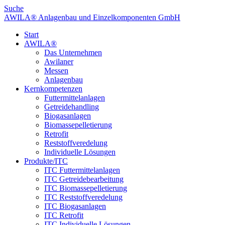
Suche
AWILA
®
Anlagenbau und Einzelkomponenten GmbH
Start
AWILA
®
Das Unternehmen
Awilaner
Messen
Anlagenbau
Kernkompetenzen
Futtermittelanlagen
Getreidehandling
Biogasanlagen
Biomassepelletierung
Retrofit
Reststoffveredelung
Individuelle Lösungen
Produkte/ITC
ITC Futtermittelanlagen
ITC Getreidebearbeitung
ITC Biomassepelletierung
ITC Reststoffveredelung
ITC Biogasanlagen
ITC Retrofit
ITC Individuelle Lösungen