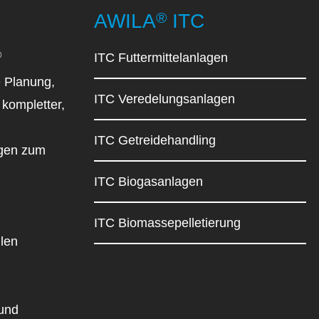
®
AWILA
ITC
®
ITC Futtermittelanlagen
 Planung,
ITC Veredelungsanlagen
kompletter,
ITC Getreidehandling
agen zum
ITC Biogasanlagen
ITC Biomassepelletierung
llen
 und