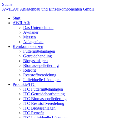
Suche
AWILA
®
Anlagenbau und Einzelkomponenten GmbH
Start
AWILA
®
Das Unternehmen
Awilaner
Messen
Anlagenbau
Kernkompetenzen
Futtermittelanlagen
Getreidehandling
Biogasanlagen
Biomassepelletierung
Retrofit
Reststoffveredelung
Individuelle Lösungen
Produkte/ITC
ITC Futtermittelanlagen
ITC Getreidebearbeitung
ITC Biomassepelletierung
ITC Reststoffveredelung
ITC Biogasanlagen
ITC Retrofit
ITC Individuelle Lösungen