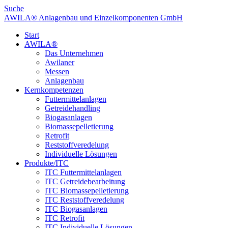
Suche
AWILA
®
Anlagenbau und Einzelkomponenten GmbH
Start
AWILA
®
Das Unternehmen
Awilaner
Messen
Anlagenbau
Kernkompetenzen
Futtermittelanlagen
Getreidehandling
Biogasanlagen
Biomassepelletierung
Retrofit
Reststoffveredelung
Individuelle Lösungen
Produkte/ITC
ITC Futtermittelanlagen
ITC Getreidebearbeitung
ITC Biomassepelletierung
ITC Reststoffveredelung
ITC Biogasanlagen
ITC Retrofit
ITC Individuelle Lösungen