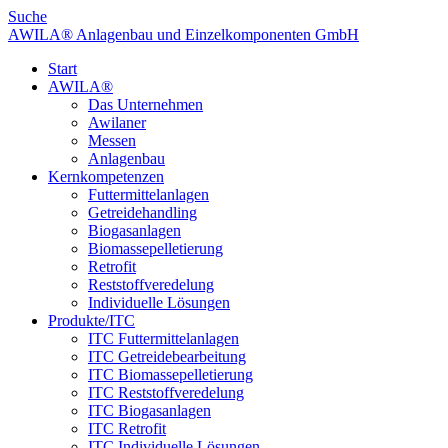
Suche
AWILA
®
Anlagenbau und Einzelkomponenten GmbH
Start
AWILA
®
Das Unternehmen
Awilaner
Messen
Anlagenbau
Kernkompetenzen
Futtermittelanlagen
Getreidehandling
Biogasanlagen
Biomassepelletierung
Retrofit
Reststoffveredelung
Individuelle Lösungen
Produkte/ITC
ITC Futtermittelanlagen
ITC Getreidebearbeitung
ITC Biomassepelletierung
ITC Reststoffveredelung
ITC Biogasanlagen
ITC Retrofit
ITC Individuelle Lösungen