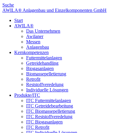
Suche
AWILA
®
Anlagenbau und Einzelkomponenten GmbH
Start
AWILA
®
Das Unternehmen
Awilaner
Messen
Anlagenbau
Kernkompetenzen
Futtermittelanlagen
Getreidehandling
Biogasanlagen
Biomassepelletierung
Retrofit
Reststoffveredelung
Individuelle Lösungen
Produkte/ITC
ITC Futtermittelanlagen
ITC Getreidebearbeitung
ITC Biomassepelletierung
ITC Reststoffveredelung
ITC Biogasanlagen
ITC Retrofit
ITC Individuelle Lösungen