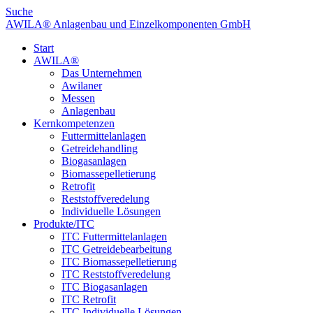
Suche
AWILA
®
Anlagenbau und Einzelkomponenten GmbH
Start
AWILA
®
Das Unternehmen
Awilaner
Messen
Anlagenbau
Kernkompetenzen
Futtermittelanlagen
Getreidehandling
Biogasanlagen
Biomassepelletierung
Retrofit
Reststoffveredelung
Individuelle Lösungen
Produkte/ITC
ITC Futtermittelanlagen
ITC Getreidebearbeitung
ITC Biomassepelletierung
ITC Reststoffveredelung
ITC Biogasanlagen
ITC Retrofit
ITC Individuelle Lösungen